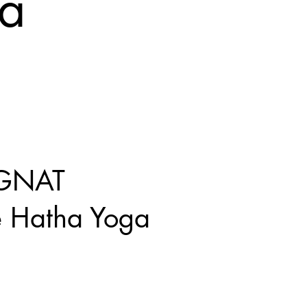
ga
AGNAT
e Hatha Yoga