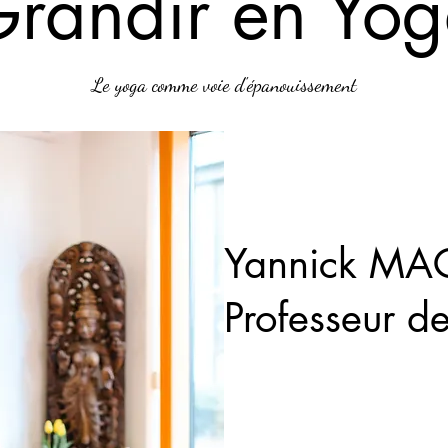
randir en Yo
Le yoga comme voie d'épanouissement
Yannick M
Professeur d